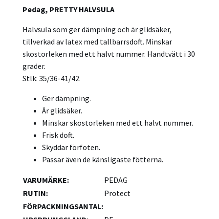
Pedag, PRETTY HALVSULA
Halvsula som ger dämpning och är glidsäker,
tillverkad av latex med tallbarrsdoft. Minskar
skostorleken med ett halvt nummer. Handtvätt i 30
grader.
Stlk: 35/36-41/42.
Ger dämpning.
Är glidsäker.
Minskar skostorleken med ett halvt nummer.
Frisk doft.
Skyddar förfoten.
Passar även de känsligaste fötterna.
VARUMÄRKE
:
PEDAG
RUTIN
:
Protect
FÖRPACKNINGSANTAL
: