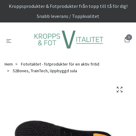
Kroppsprodukter & Fotprodukter från topp till tå för dig!
Snabb leverans / Toppkvalitet
0
Hem
Fotvitalitet - fotprodukter för en aktiv fritid
52Bones, TrainTech, Uppbyggd sula