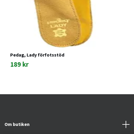
Pedag, Lady förfotsstöd
P
189 kr
6
Om butiken