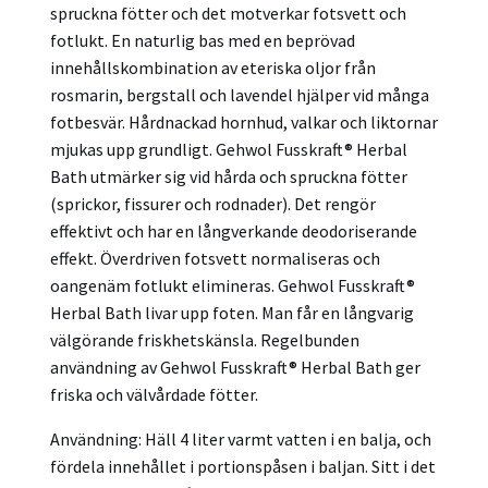
spruckna fötter och det motverkar fotsvett och
fotlukt. En naturlig bas med en beprövad
innehållskombination av eteriska oljor från
rosmarin, bergstall och lavendel hjälper vid många
fotbesvär. Hårdnackad hornhud, valkar och liktornar
mjukas upp grundligt. Gehwol Fusskraft® Herbal
Bath utmärker sig vid hårda och spruckna fötter
(sprickor, fissurer och rodnader). Det rengör
effektivt och har en långverkande deodoriserande
effekt. Överdriven fotsvett normaliseras och
oangenäm fotlukt elimineras. Gehwol Fusskraft®
Herbal Bath livar upp foten. Man får en långvarig
välgörande friskhetskänsla. Regelbunden
användning av Gehwol Fusskraft® Herbal Bath ger
friska och välvårdade fötter.
Användning: Häll 4 liter varmt vatten i en balja, och
fördela innehållet i portionspåsen i baljan. Sitt i det