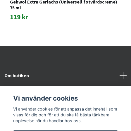
Gehwol Extra Gerlachs (Universell fotvårdscreme)
G
75 ml
1
119 kr
Om butiken
Kundtjänst
Vi använder cookies
Snabblänkar
Vi använder cookies för att anpassa det innehåll som
visas för dig och för att du ska få bästa tänkbara
upplevelse när du handlar hos oss.