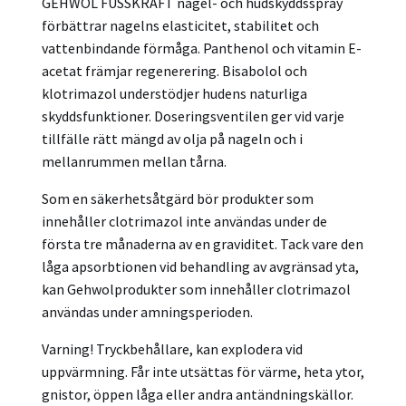
GEHWOL FUSSKRAFT nagel- och hudskyddsspray
förbättrar nagelns elasticitet, stabilitet och
vattenbindande förmåga. Panthenol och vitamin E-
acetat främjar regenerering. Bisabolol och
klotrimazol understödjer hudens naturliga
skyddsfunktioner. Doseringsventilen ger vid varje
tillfälle rätt mängd av olja på nageln och i
mellanrummen mellan tårna.
Som en säkerhetsåtgärd bör produkter som
innehåller clotrimazol inte användas under de
första tre månaderna av en graviditet. Tack vare den
låga apsorbtionen vid behandling av avgränsad yta,
kan Gehwolprodukter som innehåller clotrimazol
användas under amningsperioden.
Varning! Tryckbehållare, kan explodera vid
uppvärmning. Får inte utsättas för värme, heta ytor,
gnistor, öppen låga eller andra antändningskällor.