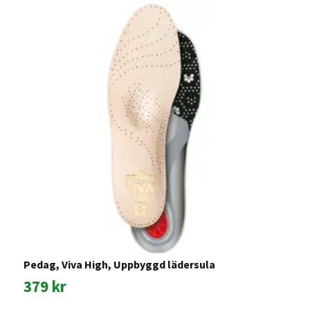
Pedag, Viva High, Uppbyggd lädersula
S
379 kr
2