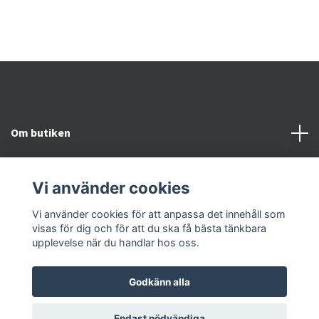
Om butiken
Kundtjänst
Vi använder cookies
Snabblänkar
Vi använder cookies för att anpassa det innehåll som
visas för dig och för att du ska få bästa tänkbara
upplevelse när du handlar hos oss.
Godkänn alla
© 2026 Kroppsvitalitet & Fotvitalitet
Endast nödvändiga