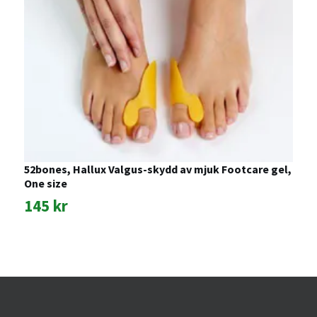
A
t
3
52bones, Hallux Valgus-skydd av mjuk Footcare gel,
One size
145 kr