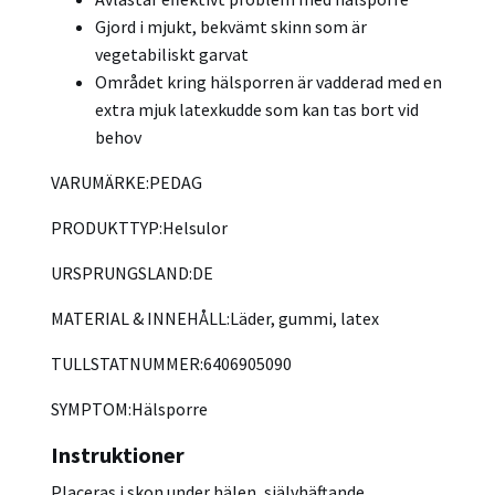
Gjord i mjukt, bekvämt skinn som är
vegetabiliskt garvat
Området kring hälsporren är vadderad med en
extra mjuk latexkudde som kan tas bort vid
behov
VARUMÄRKE
:PEDAG
PRODUKTTYP
:Helsulor
URSPRUNGSLAND
:DE
MATERIAL & INNEHÅLL
:Läder, gummi, latex
TULLSTATNUMMER
:6406905090
SYMPTOM
:Hälsporre
Instruktioner
Placeras i skon under hälen, självhäftande.