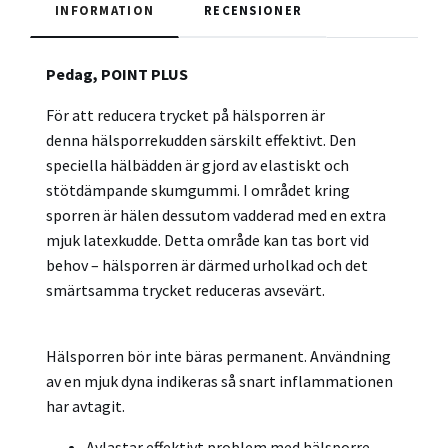
INFORMATION
RECENSIONER
Pedag, POINT PLUS
För att reducera trycket på hälsporren är
denna
hälsporrekudden särskilt effektivt. Den
speciella hälbädden är gjord av elastiskt och
stötdämpande skumgummi. I området kring
sporren är hälen dessutom vadderad med en extra
mjuk latexkudde. Detta område kan tas bort vid
behov – hälsporren är därmed urholkad och det
smärtsamma trycket reduceras avsevärt.
Hälsporren bör inte bäras permanent. Användning
av en mjuk dyna indikeras så snart inflammationen
har avtagit.
Avlastar effektivt problem med hälsporre