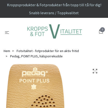
Kroppsprodukter & Fotprodukter från topp till tå för dig!
Snabb leverans / Toppkvalitet
0
Hem
Fotvitalitet - fotprodukter för en aktiv fritid
Pedag, POINT PLUS, hälsporrekudde