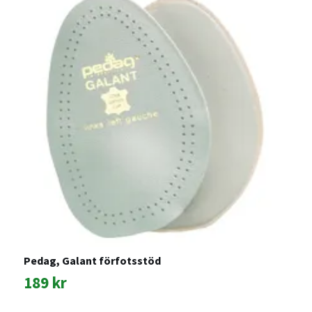
S
Pedag, Galant förfotsstöd
2
189 kr