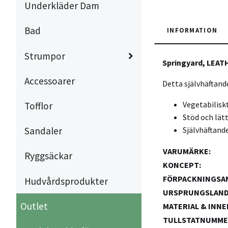
Underkläder Dam
Bad
INFORMATION
Strumpor
Springyard, LEA
Accessoarer
Detta självhäftand
Vegetabilisk
Tofflor
Stöd och lätt
Självhäftande
Sandaler
VARUMÄRKE
:
Ryggsäckar
KONCEPT
:
FÖRPACKNINGSA
Hudvårdsprodukter
URSPRUNGSLAN
Outlet
MATERIAL & INNE
TULLSTATNUMM