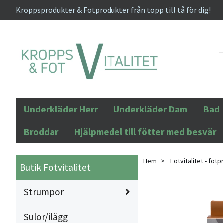
Kroppsprodukter & Fotprodukter från topp till tå för dig!
Underkläder Herr
Underkläder Dam
Bad
Broddar
Hjälpmedel till fötter med besvär
Hem
Fotvitalitet - fotp
Butik Fotvitalitet
Strumpor
Sulor/ilägg