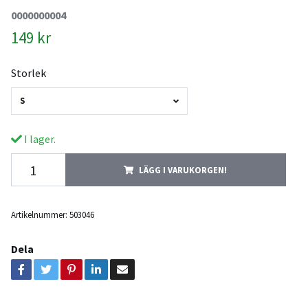
0000000004
149 kr
Storlek
S
I lager.
LÄGG I VARUKORGEN!
Artikelnummer:
503046
Dela