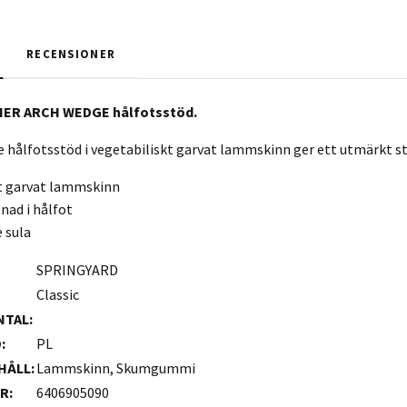
RECENSIONER
THER ARCH WEDGE hålfotsstöd.
e hålfotsstöd i vegetabiliskt garvat lammskinn ger ett utmärkt st
t garvat lammskinn
nad i hålfot
 sula
SPRINGYARD
Classic
NTAL
:
D
:
PL
HÅLL
:
Lammskinn, Skumgummi
ER
:
6406905090