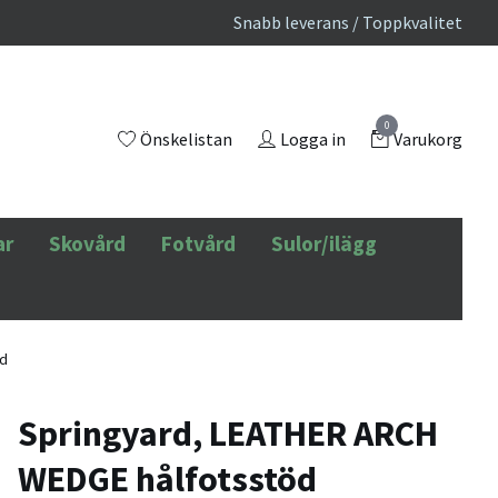
Snabb leverans / Toppkvalitet
0
Önskelistan
Logga in
Varukorg
ar
Skovård
Fotvård
Sulor/ilägg
öd
Springyard, LEATHER ARCH
WEDGE hålfotsstöd