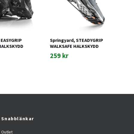
, EASYGRIP
Springyard, STEADYGRIP
Ped
HALKSKYDD
WALKSAFE HALKSKYDD
12
259 kr
Snabblänkar
Outlet