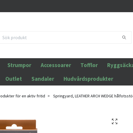
Strumpor
Accessoarer
Tofflor
Ryggsäck
Outlet
Sandaler
Hudvårdsprodukter
rodukter för en aktiv fritid
Springyard, LEATHER ARCH WEDGE hålfotsst