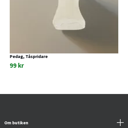
Pedag, Tåspridare
P
99 kr
2
Om butiken