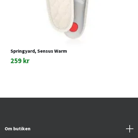
Springyard, Sensus Warm
5
O
259 kr
1
Om butiken