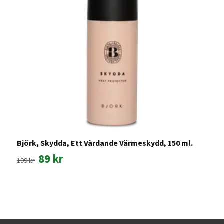
Björk, Skydda, Ett Vårdande Värmeskydd, 150 ml.
F
89 kr
1
199 kr