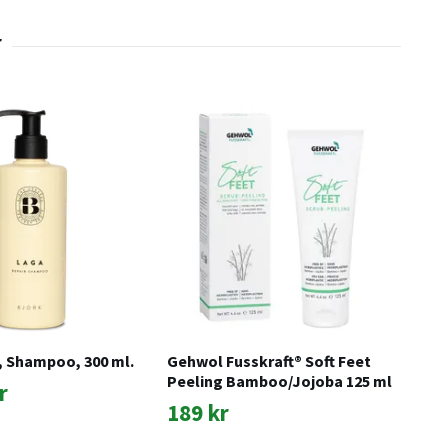
, Shampoo, 300 ml.
Gehwol Fusskraft® Soft Feet
Lik
Peeling Bamboo/Jojoba 125 ml
r
16
189 kr