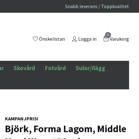
Snabb leverans / Toppkvalitet
0
Önskelistan
Logga in
Varukorg
ar
Skovård
Fotvård
Sulor/ilägg
KAMPANJPRIS!
Björk, Forma Lagom, Middle