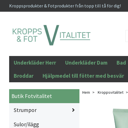
Kroppsprodukter & Fotprodukter från topp till tå för dig!
Underkläder Herr
Underkläder Dam
Bad
Broddar
Hjälpmedel till fötter med besvär
Hem
Kroppsvitalitet
Butik Fotvitalitet
Strumpor
Sulor/ilägg