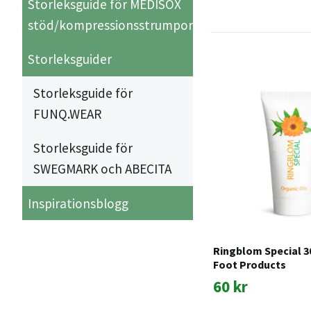
Storleksguide för MEDISOX
stöd/kompressionsstrumpor
Storleksguider
Storleksguide för
FUNQ.WEAR
Storleksguide för
SWEGMARK och ABECITA
Inspirationsblogg
Ringblom Special 3
Foot Products
60 kr