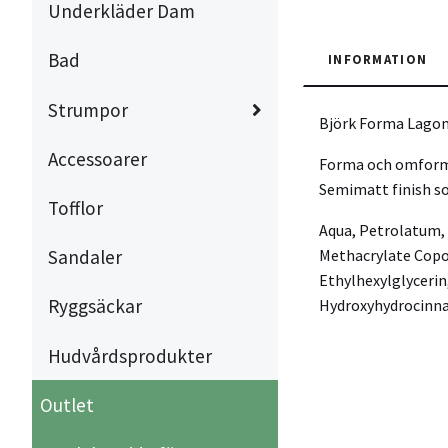
Underkläder Dam
Bad
INFORMATION
Strumpor
Björk Forma Lagom
Accessoarer
Forma och omforma 
Semimatt finish so
Tofflor
Aqua, Petrolatum, 
Methacrylate Copol
Sandaler
Ethylhexylglycerin
Ryggsäckar
Hydroxyhydrocinn
Hudvårdsprodukter
Outlet