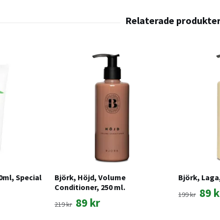
0ml, Special
Björk, Höjd, Volume
Björk, Laga
Conditioner, 250 ml.
89 k
199 kr
89 kr
219 kr