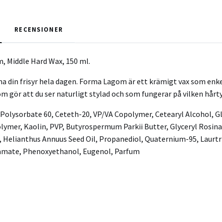
RECENSIONER
, Middle Hard Wax, 150 ml.
din frisyr hela dagen. Forma Lagom är ett krämigt vax som enkel
m gör att du ser naturligt stylad och som fungerar på vilken hårt
Polysorbate 60, Ceteth-20, VP/VA Copolymer, Cetearyl Alcohol, Gl
ymer, Kaolin, PVP, Butyrospermum Parkii Butter, Glyceryl Rosina
, Helianthus Annuus Seed Oil, Propanediol, Quaternium-95, Laurt
amate, Phenoxyethanol, Eugenol, Parfum