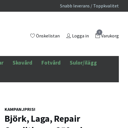
Snabb leverans / Toppkvalitet
0
Önskelistan
Logga in
Varukorg
ar
Skovård
Fotvård
Sulor/ilägg
KAMPANJPRIS!
Björk, Laga, Repair