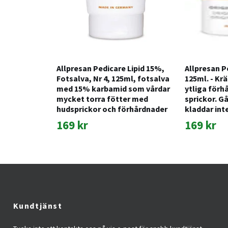
Allpresan Pedicare Lipid 15%,
Allpresan P
Fotsalva, Nr 4, 125ml, fotsalva
125ml. - Kr
med 15% karbamid som vårdar
ytliga förh
mycket torra fötter med
sprickor. Gå
hudsprickor och förhårdnader
kladdar int
169 kr
169 kr
Kundtjänst