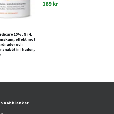
169 kr
17
edicare 15%, Nr 4,
ämskum, effekt mot
årdnader och
r snabbt in i huden,
e
Snabblänkar