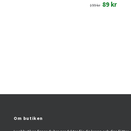
89 kr
199 kr
Om butiken