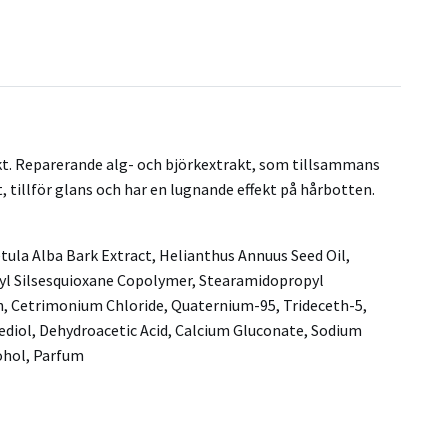
ukt. Reparerande alg- och björkextrakt, som tillsammans
t, tillför glans och har en lugnande effekt på hårbotten.
ula Alba Bark Extract, Helianthus Annuus Seed Oil,
yl Silsesquioxane Copolymer, Stearamidopropyl
, Cetrimonium Chloride, Quaternium-95, Trideceth-5,
diol, Dehydroacetic Acid, Calcium Gluconate, Sodium
ohol, Parfum