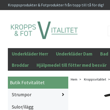
Kroppsprodukter & Fotprodukter från topp till tå för dig!
Underkläder Herr
Underkläder Dam
Bad
Broddar
Hjälpmedel till fötter med besvär
Hem
Kroppsvitalitet
Butik Fotvitalitet
Strumpor
Sulor/ilägg