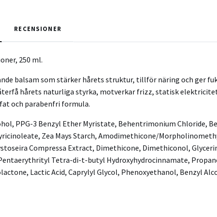
RECENSIONER
oner, 250 ml.
nde balsam som stärker hårets struktur, tillför näring och ger f
terfå hårets naturliga styrka, motverkar frizz, statisk elektricite
fat och parabenfri formula.
ohol, PPG-3 Benzyl Ether Myristate, Behentrimonium Chloride, Bet
lyricinoleate, Zea Mays Starch, Amodimethicone/Morpholinometh
stoseira Compressa Extract, Dimethicone, Dimethiconol, Glycerin
Pentaerythrityl Tetra-di-t-butyl Hydroxyhydrocinnamate, Propane
actone, Lactic Acid, Caprylyl Glycol, Phenoxyethanol, Benzyl Alc