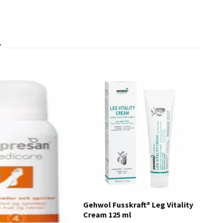
Gehwol Fusskraft® Leg Vitality
Geh
Cream 125 ml
Cre