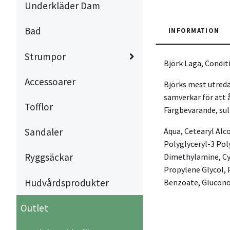
Underkläder Dam
Bad
INFORMATION
Strumpor
Björk Laga, Conditi
Accessoarer
Björks mest utreda
samverkar för att å
Tofflor
Färgbevarande, sul
Aqua, Cetearyl Alc
Sandaler
Polyglyceryl-3 Po
Ryggsäckar
Dimethylamine, Cy
Propylene Glycol, 
Hudvårdsprodukter
Benzoate, Gluconol
Outlet