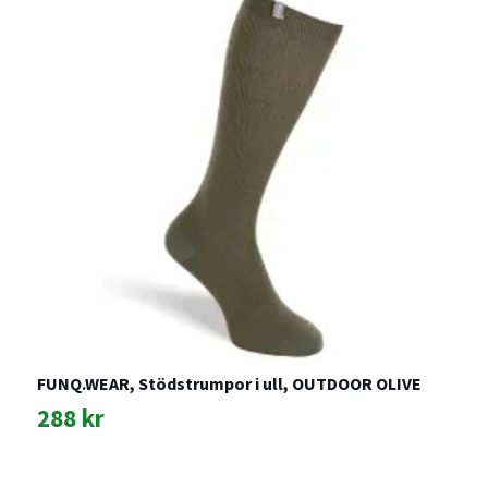
FUNQ.WEAR, Stödstrumpor i ull, OUTDOOR OLIVE
M
288 kr
2