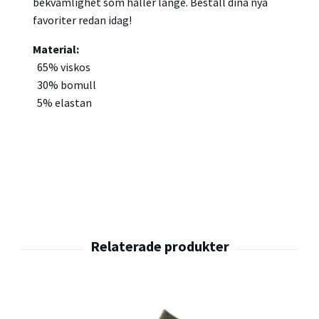
bekvämlighet som håller länge. Beställ dina nya
favoriter redan idag!
Material:
65% viskos
30% bomull
5% elastan