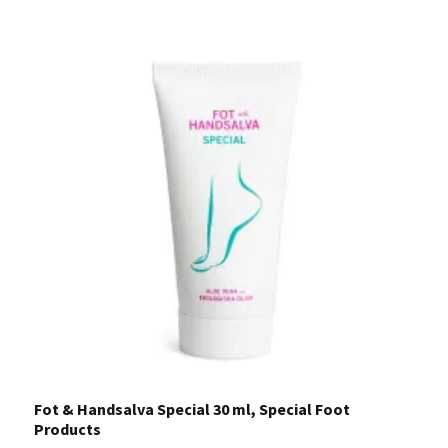
Fot & Handsalva Special 30 ml, Special Foot
B
Products
1