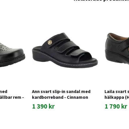
 med
Ann svart slip-in sandal med
Laila svart
ällbar rem -
kardborreband - Cinnamon
hälkappa (H
1 390 kr
1 790 kr