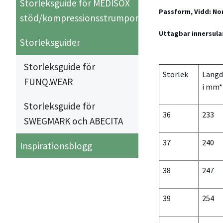
Storleksguide för MEDISOX
Passform, Vidd: No
stöd/kompressionsstrumpor
Uttagbar innersula:
Storleksguider
Storleksguide för
Storlek
Längd
FUNQ.WEAR
i mm*
Storleksguide för
36
233
SWEGMARK och ABECITA
37
240
Inspirationsblogg
38
247
39
254