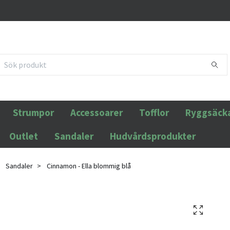
Strumpor
Accessoarer
Tofflor
Ryggsäck
Outlet
Sandaler
Hudvårdsprodukter
Sandaler
Cinnamon - Ella blommig blå