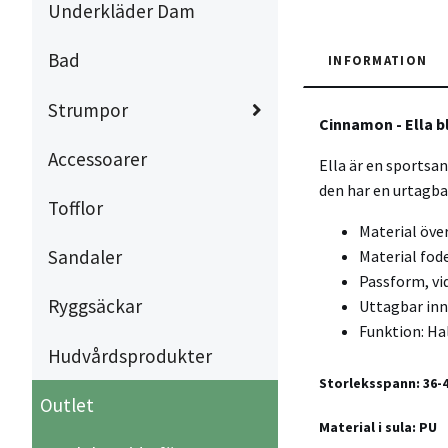
Underkläder Dam
Bad
INFORMATION
Strumpor
Cinnamon - Ella 
Accessoarer
Ella är en sportsa
den har en urtagba
Tofflor
Material över
Sandaler
Material fode
Passform, vi
Ryggsäckar
Uttagbar inn
Funktion: Ha
Hudvårdsprodukter
Storleksspann: 36-
Outlet
Material i sula: PU