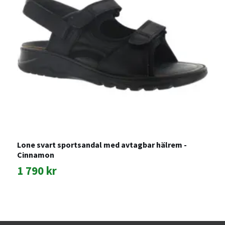
Lone svart sportsandal med avtagbar hälrem -
M
Cinnamon
1
1 790 kr