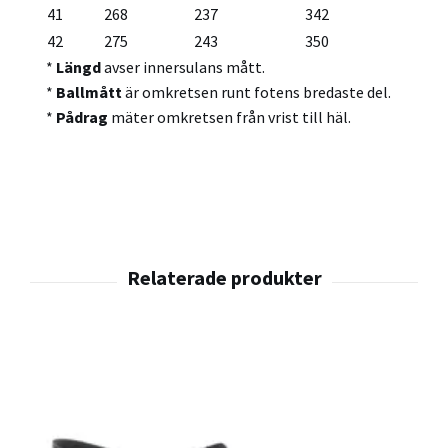
41
268
237
342
42
275
243
350
*
Längd
avser innersulans mått.
*
Ballmått
är omkretsen runt fotens bredaste del.
*
Pådrag
mäter omkretsen från vrist till häl.