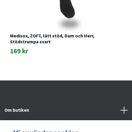
F
Medisox, ZOFT, lätt stöd, Dam och Herr,
Stödstrumpa svart
1
169 kr
Om butiken
Kundtjänst