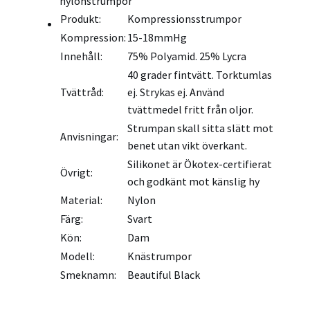
nylonstrumpor
Produkt:
Kompressionsstrumpor
Kompression:
15-18mmHg
Innehåll:
75% Polyamid. 25% Lycra
40 grader fintvätt. Torktumlas
Tvättråd:
ej. Strykas ej. Använd
tvättmedel fritt från oljor.
Strumpan skall sitta slätt mot
Anvisningar:
benet utan vikt överkant.
Silikonet är Ökotex-certifierat
Övrigt:
och godkänt mot känslig hy
Material:
Nylon
Färg:
Svart
Kön:
Dam
Modell:
Knästrumpor
Smeknamn:
Beautiful Black