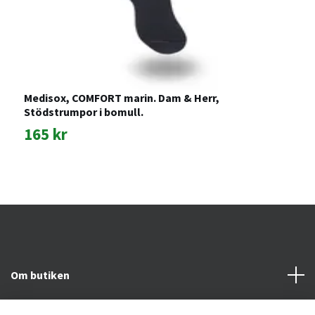
Medisox, COMFORT marin. Dam & Herr,
M
Stödstrumpor i bomull.
S
165 kr
1
Om butiken
Kundtjänst