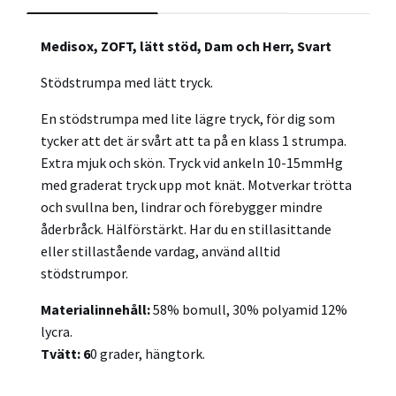
Medisox, ZOFT, lätt stöd, Dam och Herr, Svart
Stödstrumpa med lätt tryck.
En stödstrumpa med lite lägre tryck, för dig som
tycker att det är svårt att ta på en klass 1 strumpa.
Extra mjuk och skön. Tryck vid ankeln 10-15mmHg
med graderat tryck upp mot knät. Motverkar trötta
och svullna ben, lindrar och förebygger mindre
åderbråck. Hälförstärkt. Har du en stillasittande
eller stillastående vardag, använd alltid
stödstrumpor.
Materialinnehåll:
58% bomull, 30% polyamid 12%
lycra.
Tvätt: 6
0 grader, hängtork.