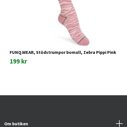
FUNQ.WEAR, Stödstrumpor bomull, Zebra Pippi Pink
F
J
199 kr
2
Om butiken