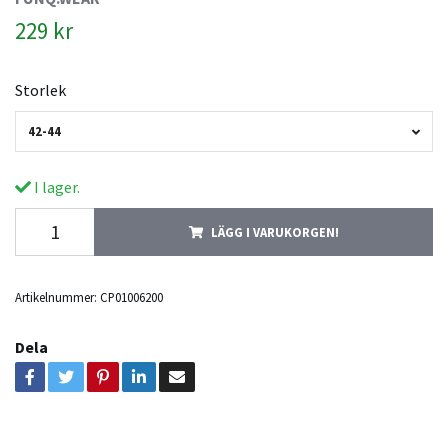
229 kr
Storlek
42-44
I lager.
LÄGG I VARUKORGEN!
Artikelnummer:
CP01006200
Dela