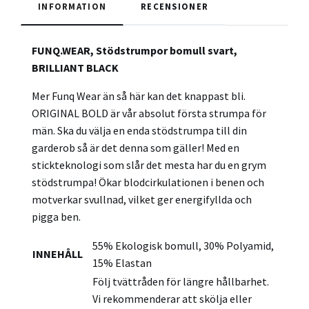
INFORMATION
RECENSIONER
FUNQ.WEAR, Stödstrumpor bomull svart,
BRILLIANT BLACK
Mer Funq Wear än så här kan det knappast bli.
ORIGINAL BOLD är vår absolut första strumpa för
män. Ska du välja en enda stödstrumpa till din
garderob så är det denna som gäller! Med en
stickteknologi som slår det mesta har du en grym
stödstrumpa! Ökar blodcirkulationen i benen och
motverkar svullnad, vilket ger energifyllda och
pigga ben.
55% Ekologisk bomull, 30% Polyamid,
INNEHÅLL
15% Elastan
Följ tvättråden för längre hållbarhet.
Vi rekommenderar att skölja eller