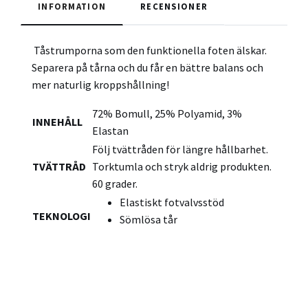
INFORMATION
RECENSIONER
T
åstrumporna som den funktionella foten älskar.
Separera på tårna och du får en bättre balans och
mer naturlig kroppshållning!
72% Bomull, 25% Polyamid, 3%
INNEHÅLL
Elastan
Följ tvättråden för längre hållbarhet.
TVÄTTRÅD
Torktumla och stryk aldrig produkten.
60 grader.
Elastiskt fotvalvsstöd
TEKNOLOGI
Sömlösa tår