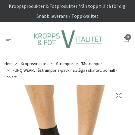
Kroppsprodukter & Fotprodukter från topp till tå för dig!
Snabb leverans / Toppkvalitet
0
Hem
Kroppsvitalitet
Strumpor
Tåstrumpor
FUNQ.WEAR, Tåstrumpor 3-pack halvlåga i skaftet, bomull -
Svart