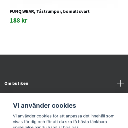
FUNQ.WEAR, Tåstrumpor, bomull svart
F
188 kr
1
Om butiken
Kundtjänst
Vi använder cookies
Snabblänkar
Vi använder cookies för att anpassa det innehåll som
visas för dig och för att du ska få bästa tänkbara
upplevelse när du handlar hos oss.