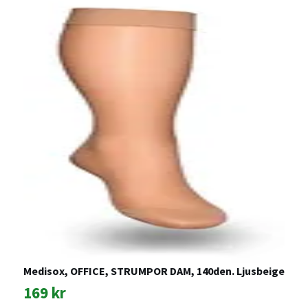
G
Medisox, OFFICE, STRUMPOR DAM, 140den. Ljusbeige
9
169 kr