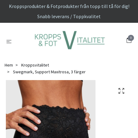
Kroppsprodukter & Fotprodukter från topp till tå för dig!
Snabb leverans / Toppkvalitet
0
Hem
Kroppsvitalitet
Swegmark, Support Maxitrosa, 3 färger