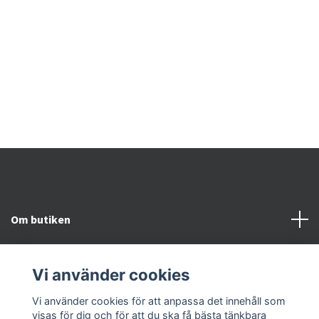
U
8
Om butiken
Kundtjänst
Vi använder cookies
Snabblänkar
Vi använder cookies för att anpassa det innehåll som
visas för dig och för att du ska få bästa tänkbara