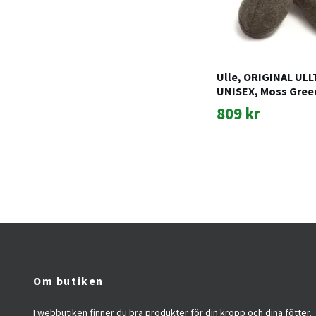
Ulle, ORIGINAL UL
UNISEX, Moss Gree
809 kr
Om butiken
I webbutiken finner du bra produkter för din kropp och dina fötter.