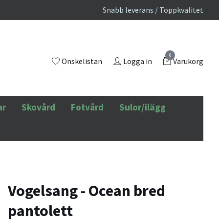
Snabb leverans / Toppkvalitet
0
Önskelistan
Logga in
Varukorg
ar
Skovård
Fotvård
Sulor/ilägg
Vogelsang - Ocean bred
pantolett