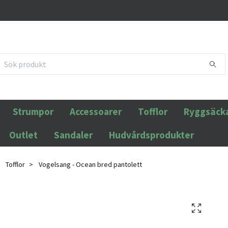
Strumpor
Accessoarer
Tofflor
Ryggsäck
Outlet
Sandaler
Hudvårdsprodukter
Tofflor
Vogelsang - Ocean bred pantolett