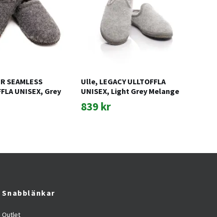
IR SEAMLESS
Ulle, LEGACY ULLTOFFLA
Joh
LA UNISEX, Grey
UNISEX, Light Grey Melange
jus
839 kr
97
Snabblänkar
Outlet