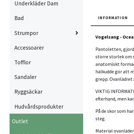
Underkläder Dam
Bad
INFORMATION
Strumpor
Vogelsang - Ocea
Accessoarer
Pantoletten, gjord 
större storlek om s
Tofflor
anatomiskt formade
hälkudde gör att m
Sandaler
grepp. Ovanlädret 
Ryggsäckar
VIKTIG INFORMATION
efterhand, men kan
Hudvårdsprodukter
På de skor som har 
steg.
Outlet
Material ovanläder