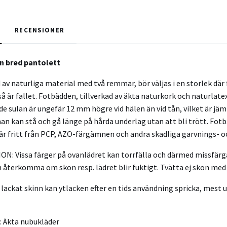
RECENSIONER
n bred pantolett
av naturliga material med två remmar, bör väljas i en storlek där 
å är fallet. Fotbädden, tillverkad av äkta naturkork och naturlatex
 sulan är ungefär 12 mm högre vid hälen än vid tån, vilket är j
an kan stå och gå länge på hårda underlag utan att bli trött. Fot
är fritt från PCP, AZO-färgämnen och andra skadliga garvnings-
: Vissa färger på ovanlädret kan torrfälla och därmed missfärga
 återkomma om skon resp. lädret blir fuktigt. Tvätta ej skon med 
lackat skinn kan ytlacken efter en tids användning spricka, mest u
:
Äkta nubukläder