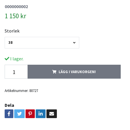
0000000002
1 150 kr
Storlek
38
I lager.
LÄGG I VARUKORGEN!
Artikelnummer:
80727
Dela