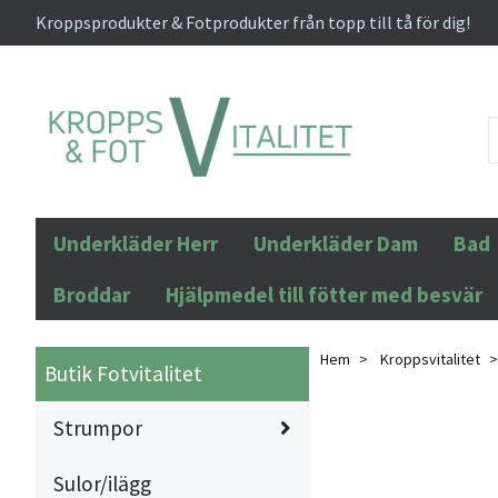
Kroppsprodukter & Fotprodukter från topp till tå för dig!
Underkläder Herr
Underkläder Dam
Bad
Broddar
Hjälpmedel till fötter med besvär
Hem
Kroppsvitalitet
Butik Fotvitalitet
Strumpor
Sulor/ilägg