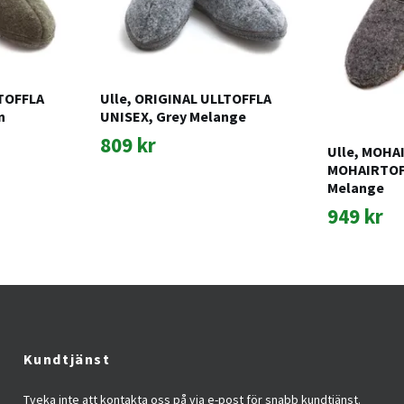
LTOFFLA
Ulle, ORIGINAL ULLTOFFLA
n
UNISEX, Grey Melange
809 kr
Ulle, MOHA
MOHAIRTOFF
Melange
949 kr
Kundtjänst
Tveka inte att kontakta oss på via e-post för snabb kundtjänst.