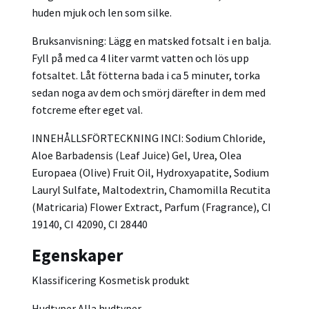
huden mjuk och len som silke.
Bruksanvisning: Lägg en matsked fotsalt i en balja.
Fyll på med ca 4 liter varmt vatten och lös upp
fotsaltet. Låt fötterna bada i ca 5 minuter, torka
sedan noga av dem och smörj därefter in dem med
fotcreme efter eget val.
INNEHÅLLSFÖRTECKNING INCI: Sodium Chloride,
Aloe Barbadensis (Leaf Juice) Gel, Urea, Olea
Europaea (Olive) Fruit Oil, Hydroxyapatite, Sodium
Lauryl Sulfate, Maltodextrin, Chamomilla Recutita
(Matricaria) Flower Extract, Parfum (Fragrance), CI
19140, CI 42090, CI 28440
Egenskaper
Klassificering
Kosmetisk produkt
Hudtyper
Alla hudtyper