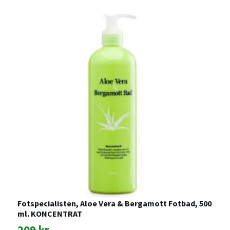
Fotspecialisten, Aloe Vera & Bergamott Fotbad, 500
ml. KONCENTRAT
A
f
209 kr