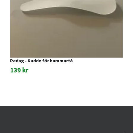
Pedag - Kudde för hammartå
A
G
139 kr
1