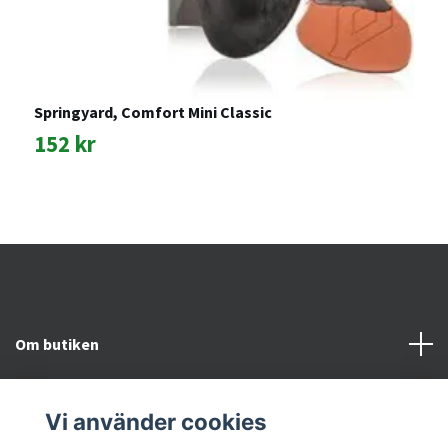
Springyard, Comfort Mini Classic
5
152 kr
1
Om butiken
Kundtjänst
Vi använder cookies