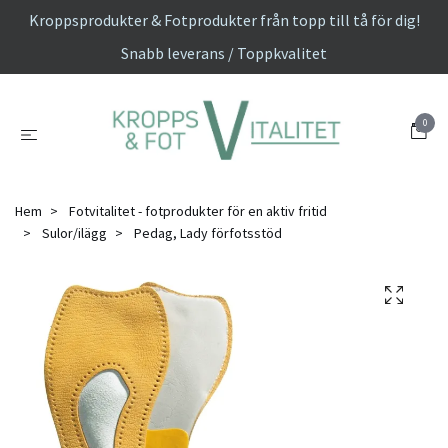
Kroppsprodukter & Fotprodukter från topp till tå för dig!
Snabb leverans / Toppkvalitet
0
Hem
Fotvitalitet - fotprodukter för en aktiv fritid
Sulor/ilägg
Pedag, Lady förfotsstöd