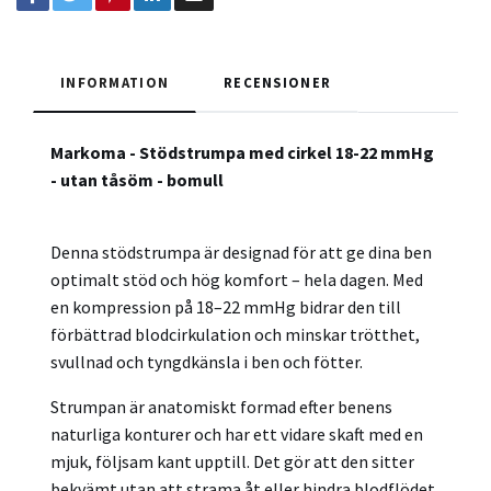
INFORMATION
RECENSIONER
Markoma - Stödstrumpa med cirkel 18-22 mmHg
- utan tåsöm - bomull
Denna stödstrumpa är designad för att ge dina ben
optimalt stöd och hög komfort – hela dagen. Med
en kompression på 18–22 mmHg bidrar den till
förbättrad blodcirkulation och minskar trötthet,
svullnad och tyngdkänsla i ben och fötter.
Strumpan är anatomiskt formad efter benens
naturliga konturer och har ett vidare skaft med en
mjuk, följsam kant upptill. Det gör att den sitter
bekvämt utan att strama åt eller hindra blodflödet,