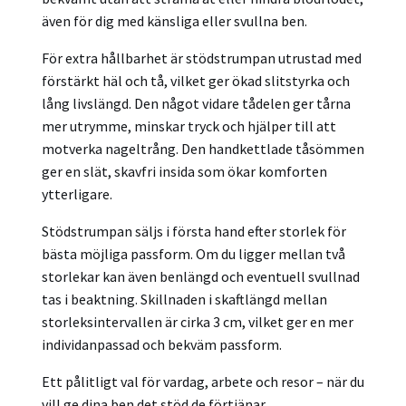
även för dig med känsliga eller svullna ben.
För extra hållbarhet är stödstrumpan utrustad med
förstärkt häl och tå, vilket ger ökad slitstyrka och
lång livslängd. Den något vidare tådelen ger tårna
mer utrymme, minskar tryck och hjälper till att
motverka nageltrång. Den handkettlade tåsömmen
ger en slät, skavfri insida som ökar komforten
ytterligare.
Stödstrumpan säljs i första hand efter storlek för
bästa möjliga passform. Om du ligger mellan två
storlekar kan även benlängd och eventuell svullnad
tas i beaktning. Skillnaden i skaftlängd mellan
storleksintervallen är cirka 3 cm, vilket ger en mer
individanpassad och bekväm passform.
Ett pålitligt val för vardag, arbete och resor – när du
vill ge dina ben det stöd de förtjänar.