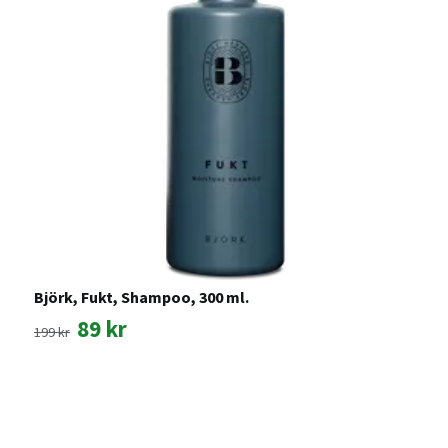
Björk, Fukt, Shampoo, 300 ml.
F
K
89 kr
199 kr
2