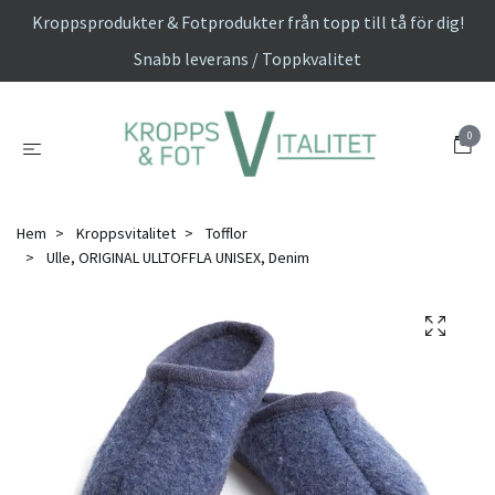
Kroppsprodukter & Fotprodukter från topp till tå för dig!
Snabb leverans / Toppkvalitet
0
Hem
Kroppsvitalitet
Tofflor
Ulle, ORIGINAL ULLTOFFLA UNISEX, Denim