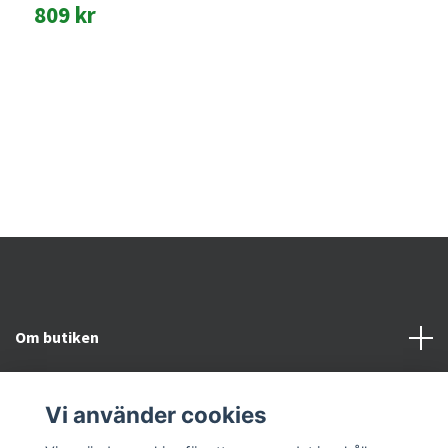
809 kr
U
G
9
Om butiken
Kundtjänst
Vi använder cookies