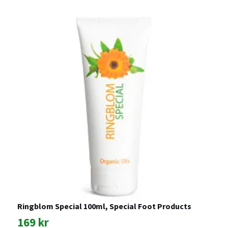
Ringblom Special 100ml, Special Foot Products
M
169 kr
o