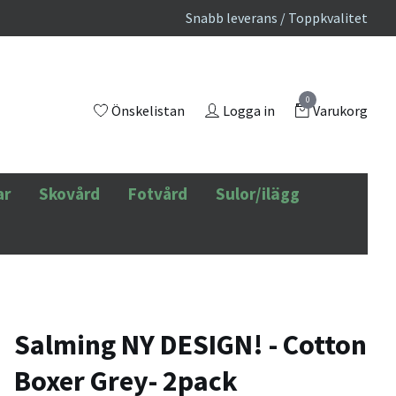
Snabb leverans / Toppkvalitet
0
Önskelistan
Logga in
Varukorg
ar
Skovård
Fotvård
Sulor/ilägg
Salming NY DESIGN! - Cotton
Boxer Grey- 2pack