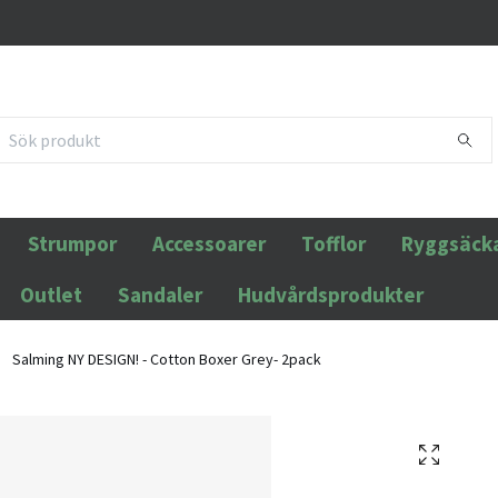
Strumpor
Accessoarer
Tofflor
Ryggsäck
Outlet
Sandaler
Hudvårdsprodukter
Salming NY DESIGN! - Cotton Boxer Grey- 2pack