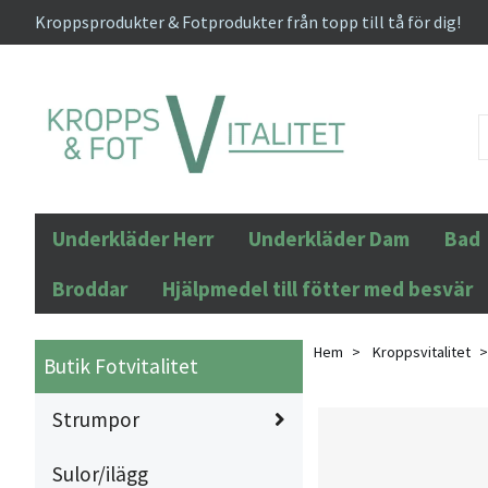
Kroppsprodukter & Fotprodukter från topp till tå för dig!
Underkläder Herr
Underkläder Dam
Bad
Broddar
Hjälpmedel till fötter med besvär
Hem
Kroppsvitalitet
Butik Fotvitalitet
Strumpor
Sulor/ilägg