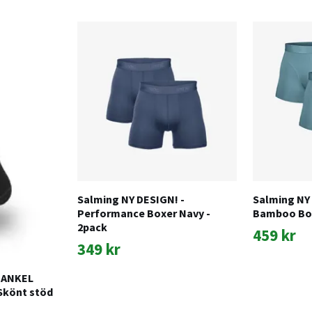
Salming NY DESIGN! -
Salming NY 
Performance Boxer Navy -
Bamboo Box
2pack
459 kr
349 kr
 ANKEL
 Skönt stöd