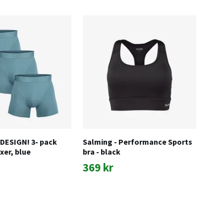
DESIGN! 3- pack
Salming - Performance Sports
Str
er, blue
bra - black
med
kom
369 kr
59