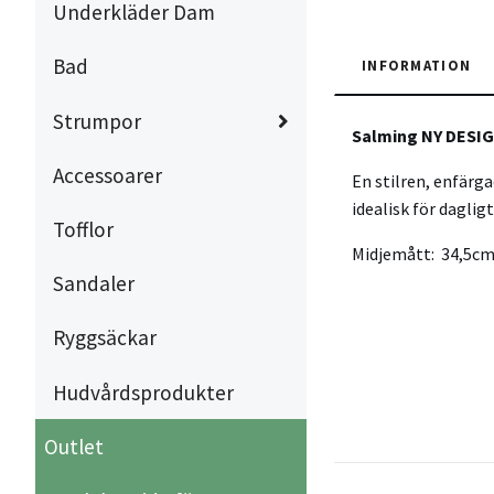
Underkläder Dam
Bad
INFORMATION
Strumpor
Salming NY DESIG
Accessoarer
En stilren, enfärg
idealisk för daglig
Tofflor
Midjemått: 34,5cm
Sandaler
Ryggsäckar
Hudvårdsprodukter
Outlet