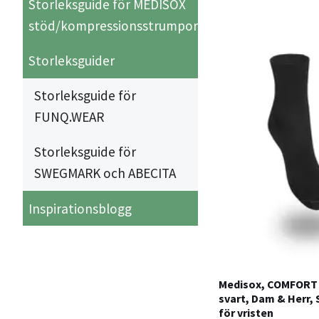
Storleksguide för MEDISOX
stöd/kompressionsstrumpor
Storleksguider
Storleksguide för
FUNQ.WEAR
Storleksguide för
SWEGMARK och ABECITA
Inspirationsblogg
Medisox, COMFORT
svart, Dam & Herr,
för vristen