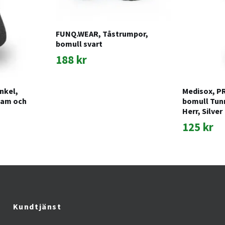
FUNQ.WEAR, Tåstrumpor,
bomull svart
188 kr
nkel,
Medisox, P
Dam och
bomull Tun
Herr, Silver
125 kr
Kundtjänst