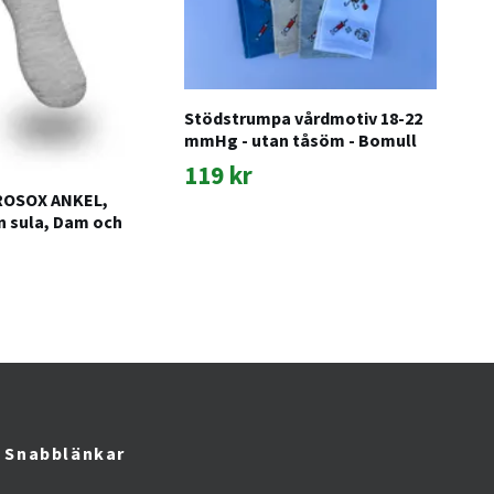
tås
11
Stödstrumpa vårdmotiv 18-22
mmHg - utan tåsöm - Bomull
119 kr
ROSOX ANKEL,
n sula, Dam och
Snabblänkar