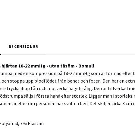
RECENSIONER
hjärtan 18-22 mmHg - utan tåsöm - Bomull
rumpa med en kompression på 18-22 mmHg som är formad efter bene
åt och stoppa upp blodflödet från benet och foten. Den har en extr
t inte trycka ihop tån och motverka nageltrång. Den är tillverkad
ödstrumpa säljs i första hand efter storlek. Ligger man i storleks
sonen är eller om personen har svullna ben. Det skiljer cirka 3 cm 
Polyamid, 7% Elastan