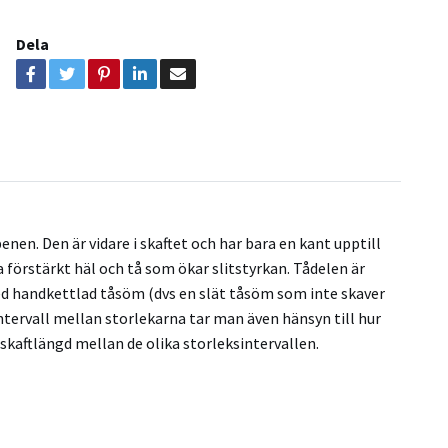
Dela
n. Den är vidare i skaftet och har bara en kant upptill
a förstärkt häl och tå som ökar slitstyrkan. Tådelen är
 med handkettlad tåsöm (dvs en slät tåsöm som inte skaver
intervall mellan storlekarna tar man även hänsyn till hur
i skaftlängd mellan de olika storleksintervallen.