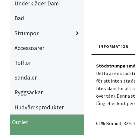
Underkläder Dam
Bad
Strumpor
INFORMATION
Accessoarer
Tofflor
Stödstrumpa små 
Detta är en stödst
Sandaler
för att inte sitta 
lite vidare för at
Ryggsäckar
över tån). Denna st
lång eller kort per
Hudvårdsprodukter
Outlet
61% Bomull, 32% 