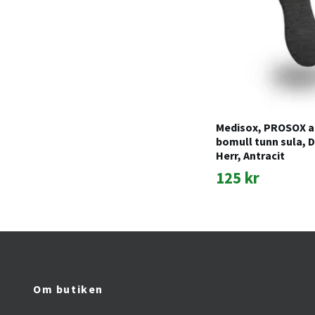
Medisox, PROSOX a
bomull tunn sula, 
Herr, Antracit
125 kr
Om butiken