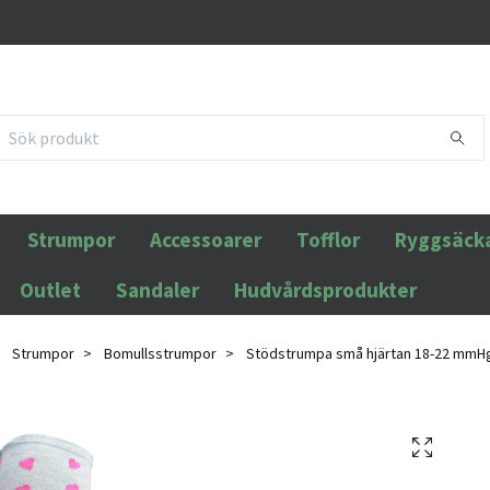
Strumpor
Accessoarer
Tofflor
Ryggsäck
Outlet
Sandaler
Hudvårdsprodukter
Strumpor
Bomullsstrumpor
Stödstrumpa små hjärtan 18-22 mmHg 