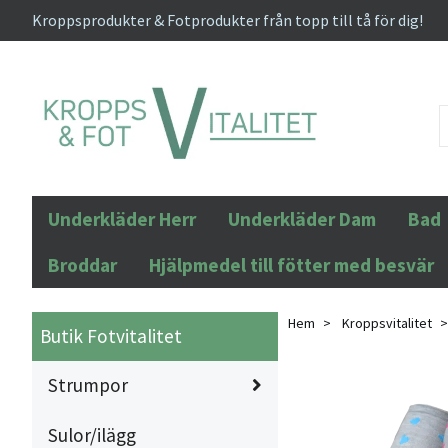
Kroppsprodukter & Fotprodukter från topp till tå för dig!
Underkläder Herr
Underkläder Dam
Bad
Broddar
Hjälpmedel till fötter med besvär
Hem
Kroppsvitalitet
Butik Fotvitalitet
Strumpor
Sulor/ilägg