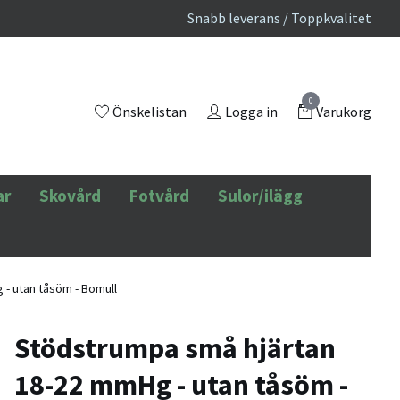
Snabb leverans / Toppkvalitet
0
Önskelistan
Logga in
Varukorg
ar
Skovård
Fotvård
Sulor/ilägg
- utan tåsöm - Bomull
Stödstrumpa små hjärtan
18-22 mmHg - utan tåsöm -