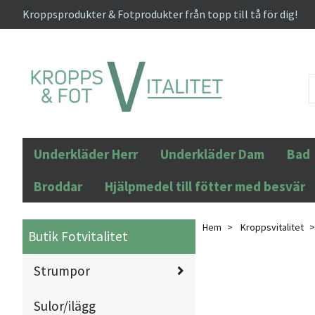
Kroppsprodukter & Fotprodukter från topp till tå för dig!
Underkläder Herr
Underkläder Dam
Bad
Broddar
Hjälpmedel till fötter med besvär
Hem
Kroppsvitalitet
Butik Fotvitalitet
Strumpor
Sulor/ilägg