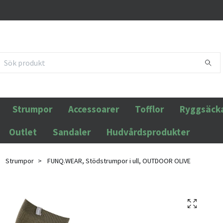
Strumpor
Accessoarer
Tofflor
Ryggsäck
Outlet
Sandaler
Hudvårdsprodukter
Strumpor
FUNQ.WEAR, Stödstrumpor i ull, OUTDOOR OLIVE