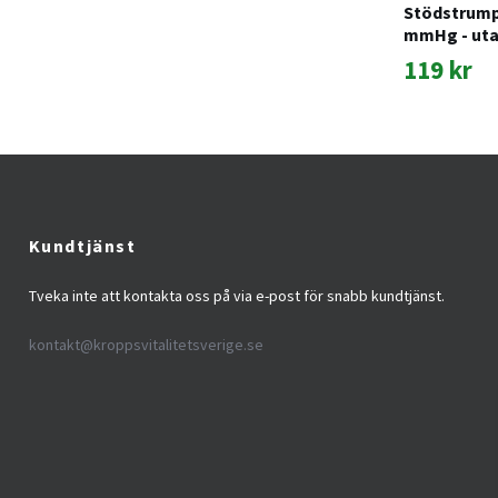
Stödstrumpa
mmHg - uta
119 kr
Kundtjänst
Tveka inte att kontakta oss på via e-post för snabb kundtjänst.
kontakt@kroppsvitalitetsverige.se