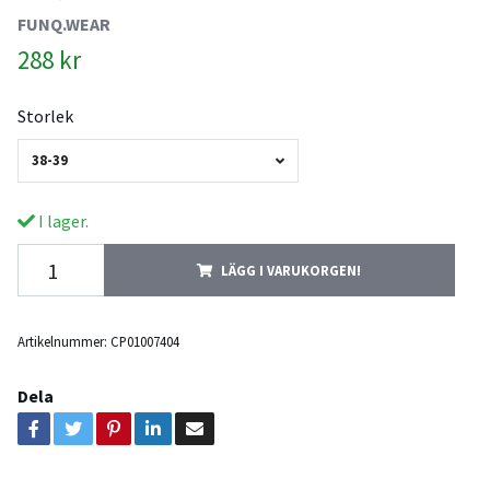
FUNQ.WEAR
288 kr
Storlek
38-39
I lager.
LÄGG I VARUKORGEN!
Artikelnummer:
CP01007404
Dela