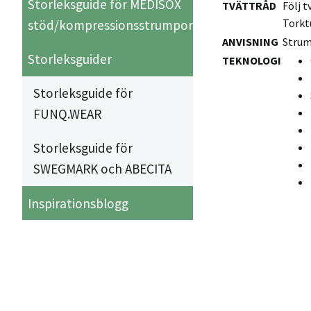
Storleksguide för MEDISOX
TVÄTTRÅD
Följ 
Torkt
stöd/kompressionsstrumpor
ANVISNING
Strum
Storleksguider
TEKNOLOGI
Storleksguide för
FUNQ.WEAR
Storleksguide för
SWEGMARK och ABECITA
Inspirationsblogg