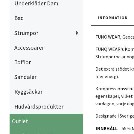
Underkläder Dam
Bad
INFORMATION
Strumpor
FUNQ.WEAR, Geocac
Accessoarer
FUNQ WEAR's Komp
Strumporna är noga
Tofflor
Det extra stödet k
mer energi.
Sandaler
Kompressionsstrump
Ryggsäckar
egenskaper, vilket
vardagen, varje da
Hudvårdsprodukter
Designade i Sverige
Outlet
INNEHÅLL
55% M