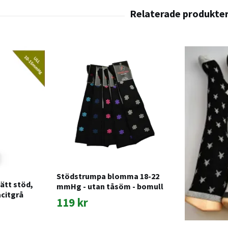
Stödstrumpa blomma 18-22
lätt stöd,
mmHg - utan tåsöm - bomull
acitgrå
119 kr