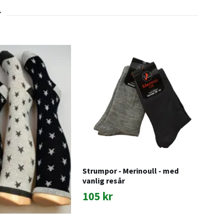
Str
rag
95
Strumpor - Merinoull - med
vanlig resår
105 kr