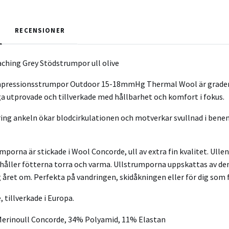
RECENSIONER
hing Grey Stödstrumpor ull olive
ressionsstrumpor Outdoor 15-18mmHg Thermal Wool är graderad
 utprovade och tillverkade med hållbarhet och komfort i fokus.
ring ankeln ökar blodcirkulationen och motverkar svullnad i benen
orna är stickade i Wool Concorde, ull av extra fin kvalitet. Ull
 håller fötterna torra och varma. Ullstrumporna uppskattas av de
g året om. Perfekta på vandringen, skidåkningen eller för dig som
, tillverkade i Europa.
erinoull Concorde, 34% Polyamid, 11% Elastan