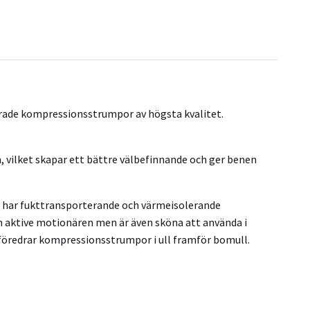
e kompressionsstrumpor av högsta kvalitet.
, vilket skapar ett bättre välbefinnande och ger benen
en har fukttransporterande och värmeisolerande
n aktive motionären men är även sköna att använda i
 föredrar kompressionsstrumpor i ull framför bomull.