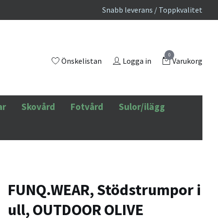
Snabb leverans / Toppkvalitet
0
Önskelistan
Logga in
Varukorg
ar
Skovård
Fotvård
Sulor/ilägg
FUNQ.WEAR, Stödstrumpor i
ull, OUTDOOR OLIVE