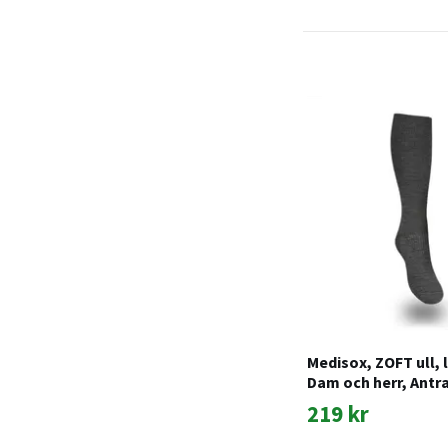
Medisox, ZOFT ull, 
Dam och herr, Antr
219 kr