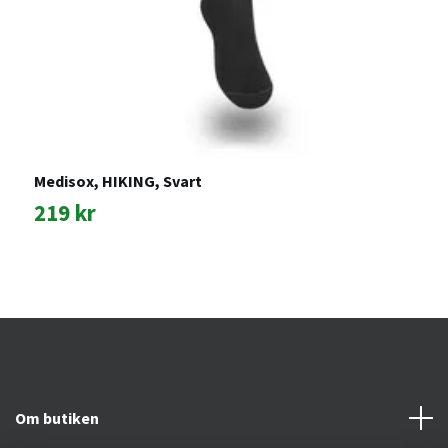
M
Medisox, HIKING, Svart
S
219 kr
1
Om butiken