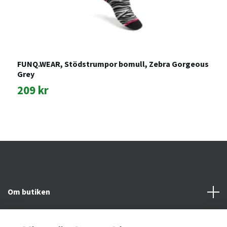
FUNQ.WEAR, Stödstrumpor bomull, Zebra Gorgeous
Grey
M
209 kr
1
Om butiken
Kundtjänst