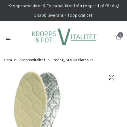
Kroppsprodukter & Fotprodukter från topp till tå för dig!
Snabb leverans / Toppkvalitet
0
Hem
Kroppsvitalitet
Pedag, SOLAR Platt sula