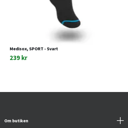
Medisox, SPORT - Svart
M
H
239 kr
1
Om butiken