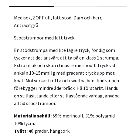
Medisox, ZOFT ull, lätt stöd, Dam och herr,
Antracitgrå
Stödstrumpor med lätt tryck.
En stödstrumpa med lite lägre tryck, för dig som
tycker att det är svårt att ta på en klass 1 strumpa.
Extra mjuk och skön i finaste merinoull. Tryck vid
ankeln 10-15mmHg med graderat tryck upp mot
knät. Motverkar trötta och svullna ben, lindrar och
förebygger mindre åderbråck. Hälförstärkt. Har du
en stillasittande eller stillastående vardag, använd
alltid stödstrumpor.
Materialinnehåll:
59% merinoull, 31% polyamid
10% lycra.
Tvätt: 4
0 grader, hängtork.