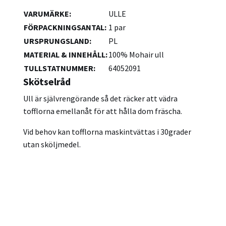
VARUMÄRKE
:
ULLE
FÖRPACKNINGSANTAL
:
1 par
URSPRUNGSLAND
:
PL
MATERIAL & INNEHÅLL
:
100% Mohair ull
TULLSTATNUMMER
:
64052091
Skötselråd
Ull är självrengörande så det räcker att vädra
tofflorna emellanåt för att hålla dom fräscha.
Vid behov kan tofflorna maskintvättas i 30grader
utan sköljmedel.